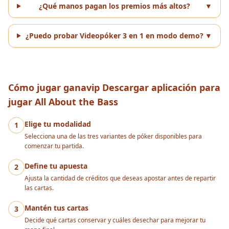
¿Qué manos pagan los premios más altos?
▼
¿Puedo probar Videopóker 3 en 1 en modo demo?
▼
Cómo jugar ganavip Descargar aplicación para
jugar All About the Bass
Elige tu modalidad
1
Selecciona una de las tres variantes de póker disponibles para
comenzar tu partida.
Define tu apuesta
2
Ajusta la cantidad de créditos que deseas apostar antes de repartir
las cartas.
Mantén tus cartas
3
Decide qué cartas conservar y cuáles desechar para mejorar tu