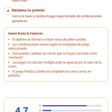
mano final.
Reclama tu premio
4
Cierra la mano y recibe el pago según la tabla de combinaciones
ganadoras.
Game Rules & Features
El objetivo es formar la mejor mano de póker posible.
Las combinaciones varían según la modalidad de juego
seleccionada.
Solo puedes cambiar las cartas que no hayas marcado como
'mantener'.
Los pagos se calculan multiplicando la apuesta por el valor de la
mano.
El juego finaliza cuando se completan las cinco cartas en
pantalla.
5
4.7
4