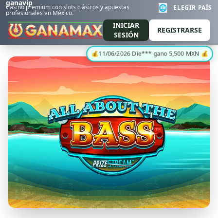
ganavip
Casino premium con slots clásicos y apuestas
🌐
ELEGIR PAÍS
profesionales en México.
INICIAR
REGISTRARSE
SESIÓN
💰
11/06/2026 Die*** gano 5,500 MXN 💰