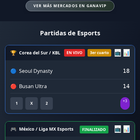
VER MÁS MERCADOS EN GANAVIP
Partidas de Esports
🏆
📺
📊
Corea del Sur / KBL
EN VIVO
3er cuarto
🔵
Seoul Dynasty
18
🔴
Busan Ultra
14
+3
1
X
2
🎮
📺
📊
México / Liga MX Esports
FINALIZADO