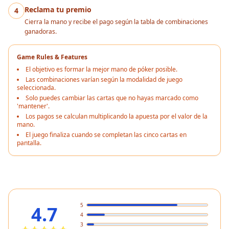
Reclama tu premio
4
Cierra la mano y recibe el pago según la tabla de combinaciones
ganadoras.
Game Rules & Features
El objetivo es formar la mejor mano de póker posible.
Las combinaciones varían según la modalidad de juego
seleccionada.
Solo puedes cambiar las cartas que no hayas marcado como
'mantener'.
Los pagos se calculan multiplicando la apuesta por el valor de la
mano.
El juego finaliza cuando se completan las cinco cartas en
pantalla.
5
4.7
4
3