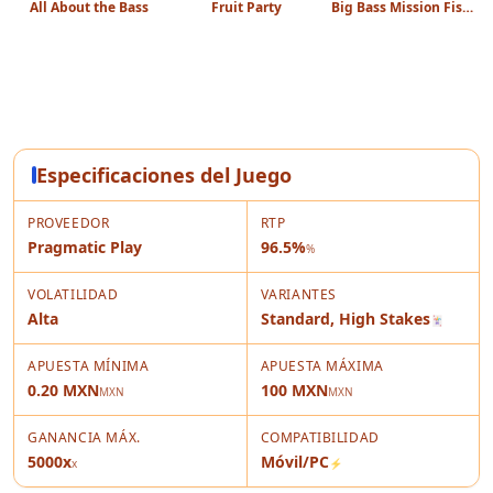
All About the Bass
Fruit Party
Big Bass Mission Fishin'
Especificaciones del Juego
PROVEEDOR
RTP
Pragmatic Play
96.5%
%
VOLATILIDAD
VARIANTES
Alta
Standard, High Stakes
🃏
APUESTA MÍNIMA
APUESTA MÁXIMA
0.20 MXN
100 MXN
MXN
MXN
GANANCIA MÁX.
COMPATIBILIDAD
5000x
Móvil/PC
x
⚡