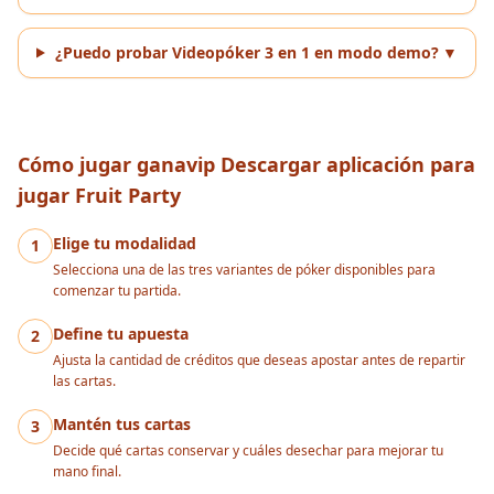
¿Puedo probar Videopóker 3 en 1 en modo demo?
▼
Cómo jugar ganavip Descargar aplicación para
jugar Fruit Party
Elige tu modalidad
1
Selecciona una de las tres variantes de póker disponibles para
comenzar tu partida.
Define tu apuesta
2
Ajusta la cantidad de créditos que deseas apostar antes de repartir
las cartas.
Mantén tus cartas
3
Decide qué cartas conservar y cuáles desechar para mejorar tu
mano final.