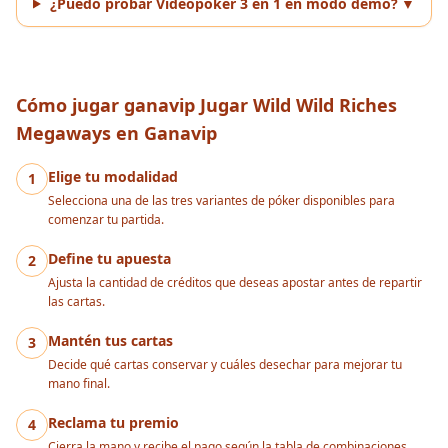
¿Puedo probar Videopóker 3 en 1 en modo demo?
▼
Cómo jugar ganavip Jugar Wild Wild Riches
Megaways en Ganavip
Elige tu modalidad
1
Selecciona una de las tres variantes de póker disponibles para
comenzar tu partida.
Define tu apuesta
2
Ajusta la cantidad de créditos que deseas apostar antes de repartir
las cartas.
Mantén tus cartas
3
Decide qué cartas conservar y cuáles desechar para mejorar tu
mano final.
Reclama tu premio
4
Cierra la mano y recibe el pago según la tabla de combinaciones