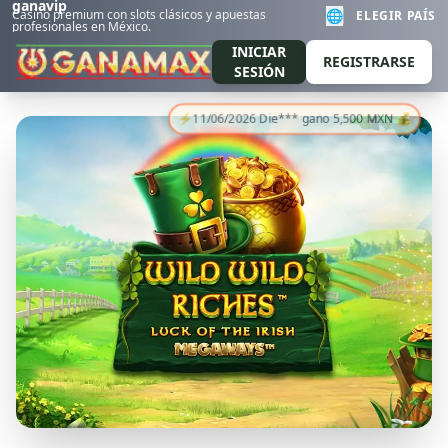
ganavip
Casino premium con slots clásicos y apuestas
🌐
ELEGIR PAÍS
profesionales en México.
INICIAR
REGISTRARSE
SESIÓN
⚡
11/06/2026 Die*** gano 5,500 MXN 💰