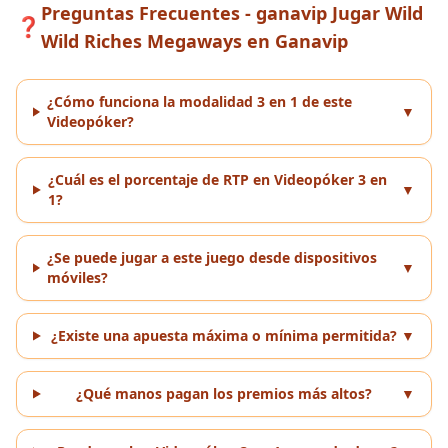
Preguntas Frecuentes - ganavip Jugar Wild
❓
Wild Riches Megaways en Ganavip
¿Cómo funciona la modalidad 3 en 1 de este
▼
Videopóker?
¿Cuál es el porcentaje de RTP en Videopóker 3 en
▼
1?
¿Se puede jugar a este juego desde dispositivos
▼
móviles?
¿Existe una apuesta máxima o mínima permitida?
▼
¿Qué manos pagan los premios más altos?
▼