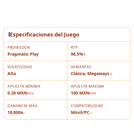
Especificaciones del Juego
PROVEEDOR
RTP
Pragmatic Play
96.5%
%
VOLATILIDAD
VARIANTES
Alta
Clásica, Megaways
🃏
APUESTA MÍNIMA
APUESTA MÁXIMA
0.20 MXN
100 MXN
MXN
MXN
GANANCIA MÁX.
COMPATIBILIDAD
10,000x
Móvil/PC
x
⚡